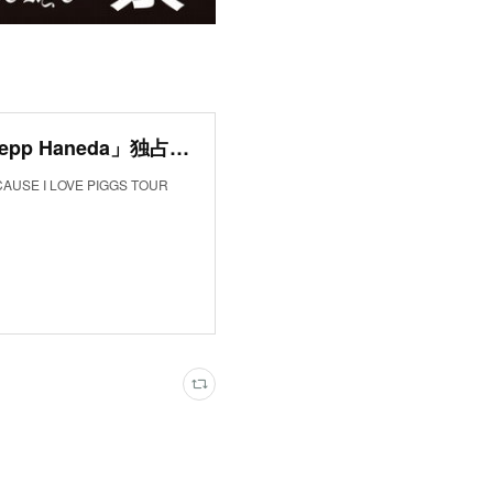
PIGGS「BECAUSE I LOVE PIGGS TOUR FINAL at Zepp Haneda」独占生中継
I LOVE PIGGS TOUR