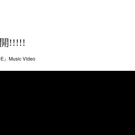
開!!!!!
E』Music Video